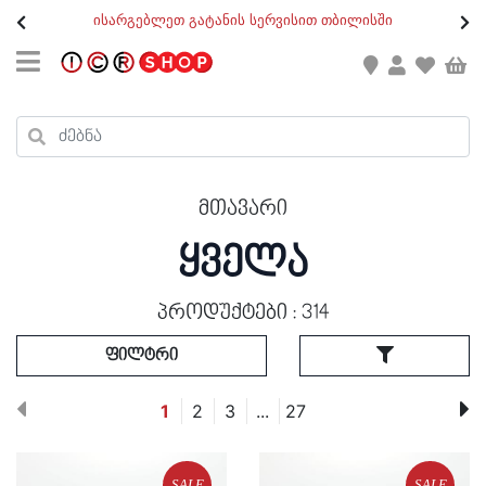
თ
ისარგებლეთ გატანის სერვისით თბილისში
GEO
/
ENG
კონტაქტი
კალათის ჯამი : 0
რეგისტრაცია
პროდუქტები კალათაში:
მთავარი
ქალი
ყველა
კაცი
ბავშვი
პროდუქტები : 314
ფილტრი
ახალი
1
2
3
...
27
ფეხსაცმელი
აქსესუარები
ქალი
SALE
SALE